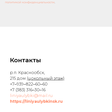
политикой конфиденциальности
.
Контакты
р.п. Краснообск,
215 дом
(цокольный этаж)
+7‒939‒822‒60‒60
+7 (383) 316‒30‒16
liniyaulybki@mail.ru
https://liniyaulybkinsk.ru