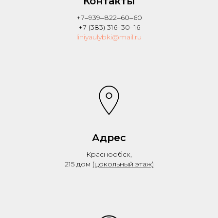
Контакты
+7‒939‒822‒60‒60
+7 (383) 316‒30‒16
liniyaulybki@mail.ru
Адрес
Краснообск,
215 дом
(цокольный этаж)