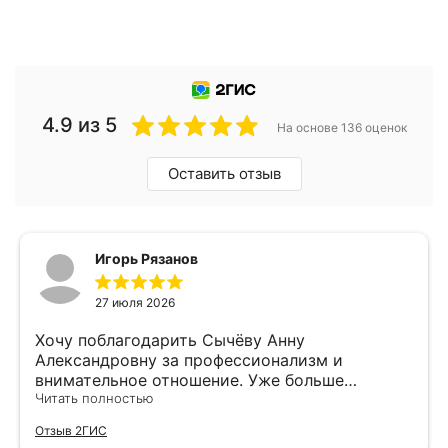
4.9 из 5
На основе 136 оценок
Оставить отзыв
Игорь Рязанов
27 июля 2026
Хочу поблагодарить Сычёву Анну
Александровну за профессионализм и
внимательное отношение. Уже больше
полугода прохожу у неё ортодонтическое
Читать полностью
лечение с брекетами. С самого начала всё
Отзыв 2ГИС
было подробно объяснено: как будет