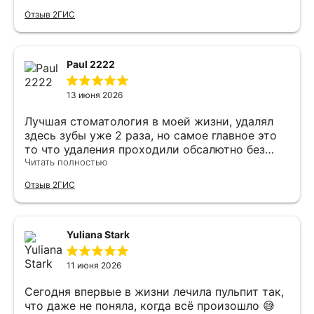
лечит мои зубы)) Александр Димитриевич -
Отзыв 2ГИС
отличный ортопед, ставил импланты, все
просто замечательно. Отличное
оборудование.
Paul 2222
13 июня 2026
Лучшая стоматология в моей жизни, удалял
здесь зубы уже 2 раза, но самое главное это
то что удаления проходили обсалютно без
боли и то что сами врачи очень добрые, во
Читать полностью
время процедуры поддерживают, почти
Отзыв 2ГИС
каждый свой шаг комментируют и объясняют
что это не страшно и не больно. Вообщем
если что-то с зубами то только сюда и
абсолютно без боли и с поддержкой.
Yuliana Stark
11 июня 2026
Сегодня впервые в жизни лечила пульпит так,
что даже не поняла, когда всё произошло 😅